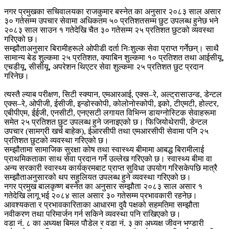
नगर प्रमुखका सचिवालयका राजकुमार बस्नेत का अनुसार २०८३ साल असार
३० गतेसम्म उपचार सेवामा अधिकतम ५० प्रतिशतसम्म छुट उपलब्ध हुनेछ भने
२०८३ साल साउन १ गतेदेखि चैत ३० गतेसम्म २५ प्रतिशत छुटको व्यवस्था
गरिएको छ।
सम्झौताअनुसार बिरामीहरूले ओपीडी दर्ता निःशुल्क सेवा प्राप्त गर्नेछन्। साथै
सामान्य बेड शुल्कमा २५ प्रतिशत, क्याबिन शुल्कमा १० प्रतिशत तथा आईसीयू,
एचडीयू, सीसीयू, अपरेशन थिएटर सेवा शुल्कमा २५ प्रतिशत छुट प्रदान
गरिनेछ।
त्यस्तै ल्याब परीक्षण, सिटी स्क्यान, एमआरआई, एक्स–रे, अल्ट्रासाउन्ड, डेन्टल
एक्स–रे, ओपीजी, ईसीजी, इन्डोस्कोपी, कोलोनोस्कोपी, इको, टीएमटी, होल्टर,
एबीपीएम, ईईजी, एनसीटी, एनएसटी लगायत विभिन्न डायग्नोस्टिक सेवाहरूमा
समेत २५ प्रतिशत छुट उपलब्ध हुने जनाइएको छ। फिजियोथेरापी, डेन्टल
उपचार (सामग्री खर्च बाहेक), ईआरसीपी तथा एमआरसीपी सेवामा पनि २५
प्रतिशत छुटको व्यवस्था गरिएको छ।
सम्झौतामा सामाजिक सुरक्षा कोष तथा स्वास्थ्य बीमामा आबद्ध बिरामीलाई
प्राथमिकताका साथ सेवा प्रदान गर्ने उल्लेख गरिएको छ। स्वास्थ्य बीमा वा
अन्य सरकारी स्वास्थ्य कार्यक्रमबाट प्राप्त सुविधा उपयोग गरिसकेपछि मात्रै
सम्झौताअनुसारको थप सहुलियत उपलब्ध हुने व्यवस्था गरिएको छ।
नगर प्रमुख बालकृष्ण बस्नेत का अनुसार सम्झौता २०८३ साल असार १
गतेदेखि लागू भई २०८४ साल असार ३० गतेसम्म प्रभावकारी रहनेछ।
आवश्यकता र प्रभावकारिताका आधारमा दुवै पक्षको सहमतिमा सम्झौता
नवीकरण तथा परिमार्जन गर्न सकिने व्यवस्था पनि राखिएको छ।
वडा नं. ८ का अध्यक्ष बिमल पौडेल र वडा नं. ३ का अध्यक्ष जीवन भण्डारी