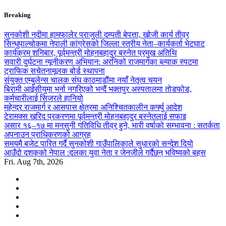
Skip
Breaking
to
content
सुनकोशी नदीमा हामफालेर पराजुली दम्पती बेपत्ता, खोजी कार्य तीव्र
सिन्धुपाल्चोकमा नेपाली कांग्रेसको जिल्ला स्तरीय नेता–कार्यकर्ता भेटघाट
कार्यक्रम शनिबार, पूर्वमन्त्री मोहनबहादुर बस्नेत प्रमुख अतिथि
सवारी दुर्घटना न्यूनीकरण अभियान: अरनिको राजमार्गका ब्ल्याक स्पटमा
ट्राफिक सचेतनामूलक बोर्ड स्थापना
संयुक्त एम्बुलेन्स चालक संघ काठमाडौंमा नयाँ नेतृत्व चयन
बिरामी आईसीयुमा भर्ना नगरिएको भन्दैं भक्तपुर अस्पतालमा तोडफोड,
कर्मचारीलाई सिजरले हानियो
महेन्द्र राजमार्ग र आसपास क्षेत्रमा अनिश्चितकालीन कर्फ्यु आदेश
टेरामक्स खरिद प्रकरणमा पूर्वमन्त्री मोहनबहादुर बस्नेतलाई सफाइ
असार १६–१७ मा मनसुनी गतिविधि तीव्र हुने, भारी वर्षाको सम्भावना : सतर्कता
अपनाउन प्राधिकरणको आग्रह
समयमै बजेट पारित गर्दै सुनकोशी गाउँपालिकाले सुधारको सन्देश दियो
आउँदो दशकको नेपाल :दलका युवा नेता र जेनजीले गर्दैछन् भविष्यको बहस
Fri. Aug 7th, 2026