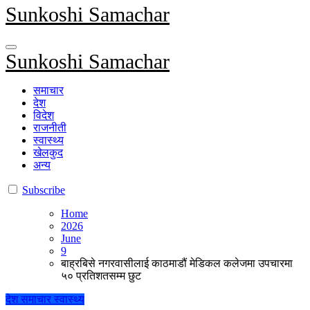
Sunkoshi Samachar
Sunkoshi Samachar
समाचार
देश
विदेश
राजनीती
स्वास्थ्य
खेलकुद
अन्य
Subscribe
Home
2026
June
9
बाह्रबिसे नगरवासीलाई काठमाडौं मेडिकल कलेजमा उपचारमा
५० प्रतिशतसम्म छुट
देश
समाचार
स्वास्थ्य