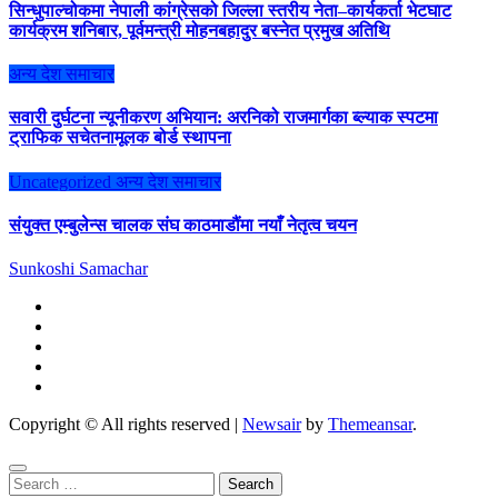
सिन्धुपाल्चोकमा नेपाली कांग्रेसको जिल्ला स्तरीय नेता–कार्यकर्ता भेटघाट
कार्यक्रम शनिबार, पूर्वमन्त्री मोहनबहादुर बस्नेत प्रमुख अतिथि
अन्य
देश
समाचार
सवारी दुर्घटना न्यूनीकरण अभियान: अरनिको राजमार्गका ब्ल्याक स्पटमा
ट्राफिक सचेतनामूलक बोर्ड स्थापना
Uncategorized
अन्य
देश
समाचार
संयुक्त एम्बुलेन्स चालक संघ काठमाडौंमा नयाँ नेतृत्व चयन
Sunkoshi Samachar
Copyright © All rights reserved
|
Newsair
by
Themeansar
.
Search