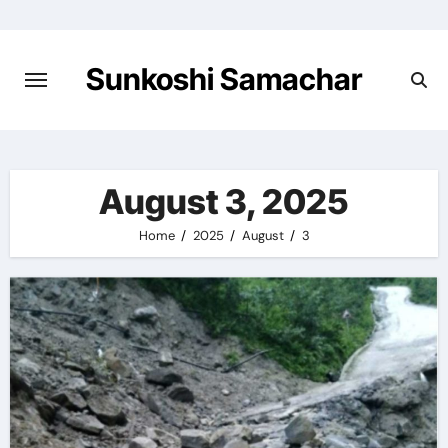
Skip
to
content
Sunkoshi Samachar
August 3, 2025
Home
2025
August
3