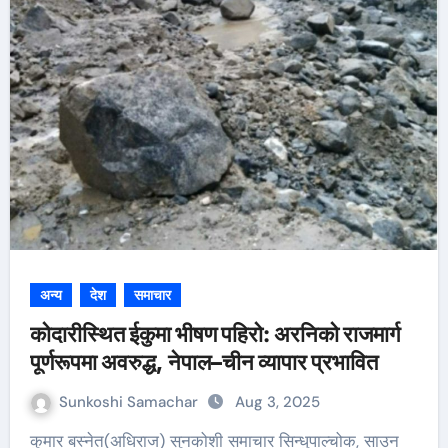
अन्य
देश
समाचार
कोदारीस्थित ईकुमा भीषण पहिरो: अरनिको राजमार्ग
पूर्णरूपमा अवरुद्ध, नेपाल–चीन व्यापार प्रभावित
Sunkoshi Samachar
Aug 3, 2025
कुमार बस्नेत(अधिराज) सुनकोशी समाचार सिन्धुपाल्चोक, साउन