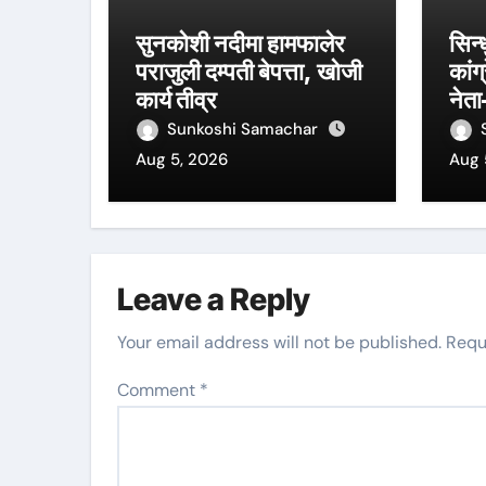
सुनकोशी नदीमा हामफालेर
सिन्
पराजुली दम्पती बेपत्ता, खोजी
कांग
कार्य तीव्र
नेता
कार्
Sunkoshi Samachar
मोहन
Aug 5, 2026
Aug 
अति
Leave a Reply
Your email address will not be published.
Requ
Comment
*