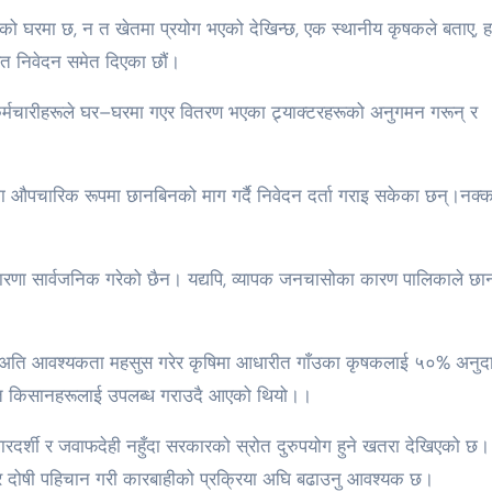
ो घरमा छ, न त खेतमा प्रयोग भएको देखिन्छ, एक स्थानीय कृषकले बताए, ह
ित निवेदन समेत दिएका छौं।
्मचारीहरूले घर–घरमा गएर वितरण भएका ट्र्याक्टरहरूको अनुगमन गरून् र
ामा औपचारिक रूपमा छानबिनको माग गर्दै निवेदन दर्ता गराइ सकेका छन्।नक्
रणा सार्वजनिक गरेको छैन। यद्यपि, व्यापक जनचासोका कारण पालिकाले छा
 अति आवश्यकता महसुस गरेर कृषिमा आधारीत गाँउका कृषकलाई ५०% अनुद
 समेत किसानहरूलाई उपलब्ध गराउदै आएको थियो।।
पारदर्शी र जवाफदेही नहुँदा सरकारको स्रोत दुरुपयोग हुने खतरा देखिएको छ।
ेर दोषी पहिचान गरी कारबाहीको प्रक्रिया अघि बढाउनु आवश्यक छ।