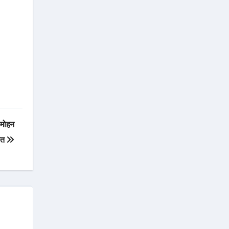
,मोहन
नेत