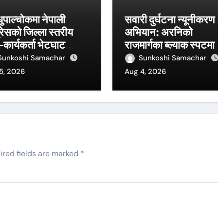
धुपाल्चोकमा नेपाली
सवारी दुर्घटना न्यूनीकरण
्रेसको जिल्ला स्तरीय
अभियान: अरनिको
–कार्यकर्ता भेटघाट
राजमार्गका ब्ल्याक स्पटमा
यक्रम शनिबार, पूर्वमन्त्री
ट्राफिक सचेतनामूलक बोर
Sunkoshi Samachar
Sunkoshi Samachar
बहादुर बस्नेत प्रमुख
स्थापना
5, 2026
Aug 4, 2026
थि
ired fields are marked
*