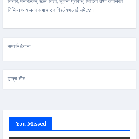
विचार, मनोरञ्जन, खेल, विश्व, सूचना प्रविधि, भिडियो तथा जीवनका
विभिन्न आयामका समाचार र विश्लेषणलाई समेट्छ।
सम्पर्क ठेगाना
हाम्रो टीम
You Missed